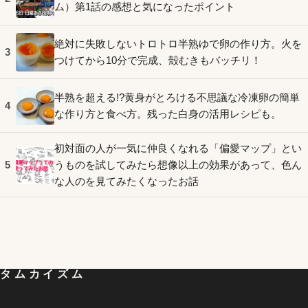
ム）第1話の感想と気になったポイント
絶対に失敗しないトロトロ半熟ゆで卵の作り方。火を
3
つけてから10分で完成、殻むきもバッチリ！
半熟を超える!?黄身がとろける不思議な冷凍卵の簡単
4
な作り方と食べ方。残った白身の活用レシピも。
初対面の人が一気に仲良くなれる「偏愛マップ」とい
うものを試してみたら想像以上の効果があって、色ん
5
な人のを見てみたくなったお話
タムカイズム