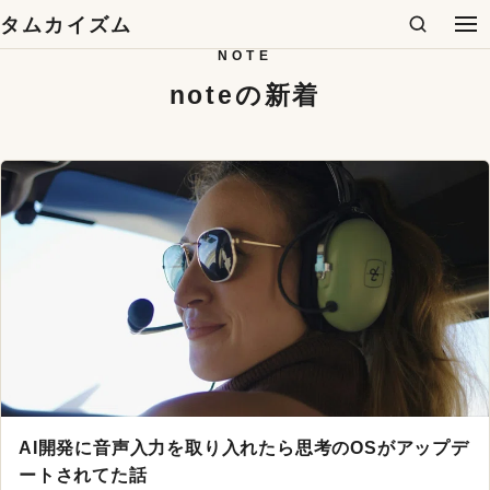
コンテンツへスキップ
タムカイズム
検索
メ
NOTE
noteの新着
AI開発に音声入力を取り入れたら思考のOSがアップデ
ートされてた話