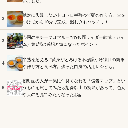
いました。
絶対に失敗しないトロトロ半熟ゆで卵の作り方。火を
2
つけてから10分で完成、殻むきもバッチリ！
今回のモチーフはフルーツ!?仮面ライダー鎧武（ガイ
3
ム）第1話の感想と気になったポイント
半熟を超える!?黄身がとろける不思議な冷凍卵の簡単
4
な作り方と食べ方。残った白身の活用レシピも。
初対面の人が一気に仲良くなれる「偏愛マップ」とい
うものを試してみたら想像以上の効果があって、色ん
5
な人のを見てみたくなったお話