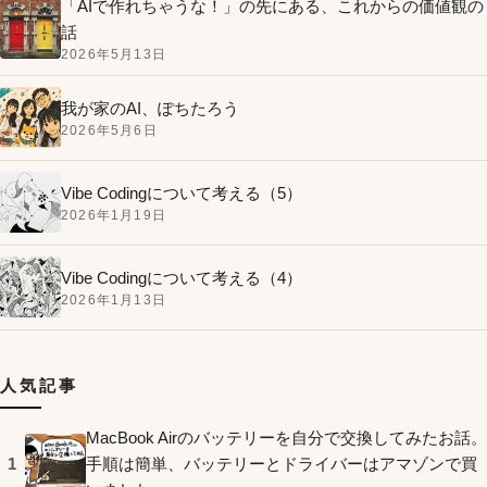
「AIで作れちゃうな！」の先にある、これからの価値観の
話
2026年5月13日
我が家のAI、ぽちたろう
2026年5月6日
Vibe Codingについて考える（5）
2026年1月19日
Vibe Codingについて考える（4）
2026年1月13日
人気記事
MacBook Airのバッテリーを自分で交換してみたお話。
手順は簡単、バッテリーとドライバーはアマゾンで買
1