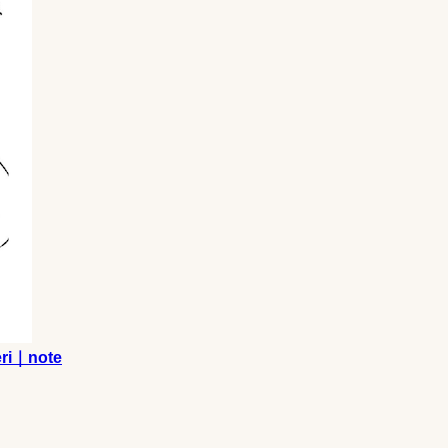
｜note