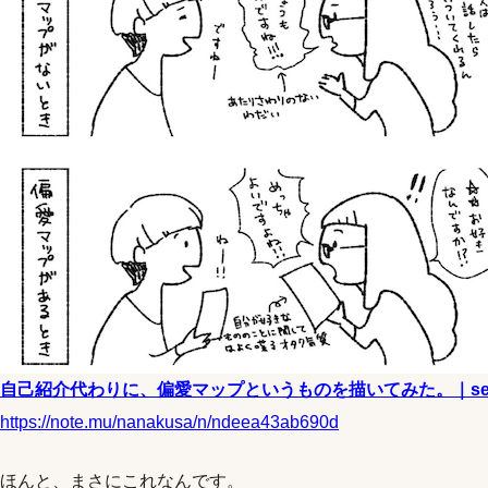
自己紹介代わりに、偏愛マップというものを描いてみた。｜seri
https://note.mu/nanakusa/n/ndeea43ab690d
ほんと、まさにこれなんです。