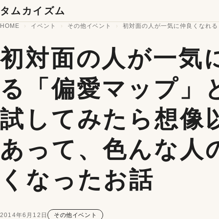
コンテンツへスキップ
タムカイズム
HOME
イベント
その他イベント
初対面の人が一気に仲良くなれる
初対面の人が一気
る「偏愛マップ」
試してみたら想像
あって、色んな人
くなったお話
2014年6月12日
その他イベント