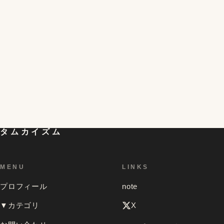
半熟を超える!?黄身がとろける不思議な冷凍卵の簡単
4
な作り方と食べ方。残った白身の活用レシピも。
初対面の人が一気に仲良くなれる「偏愛マップ」とい
うものを試してみたら想像以上の効果があって、色ん
5
な人のを見てみたくなったお話
タムカイズム
MENU
LINKS
プロフィール
note
▼カテゴリ
X