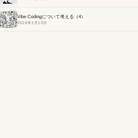
Vibe Codingについて考える（4）
2026年1月13日
MacBook Airのバッテリーを自分で交換してみたお話。
手順は簡単、バッテリーとドライバーはアマゾンで買
1
いました。
今回のモチーフはフルーツ!?仮面ライダー鎧武（ガイ
2
ム）第1話の感想と気になったポイント
絶対に失敗しないトロトロ半熟ゆで卵の作り方。火を
3
つけてから10分で完成、殻むきもバッチリ！