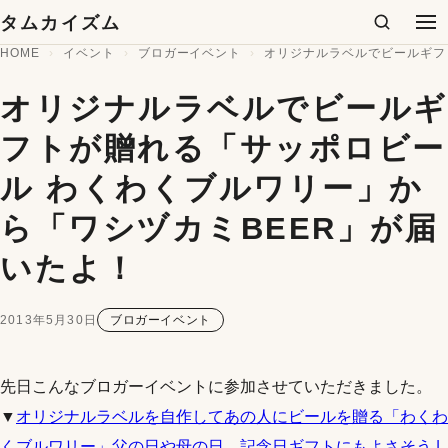
コンテンツへスキップ
タムカイズム
検索
メ
HOME
イベント
ブロガーイベント
オリジナルラベルでビールギフ
オリジナルラベルでビールギ
フトが贈れる「サッポロビー
ル わくわくブルワリー」か
ら「ワシヅカミBEER」が届
いたよ！
2013年5月30日
ブロガーイベント
先日こんなブロガーイベントに参加させていただきました。
▼
オリジナルラベルを自作してあの人にビールを贈る「わくわ
くブルワリー」父の日や母の日、記念日ギフトにもよさそう |