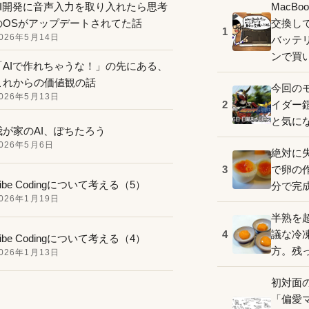
AI開発に音声入力を取り入れたら思考
MacB
のOSがアップデートされてた話
交換し
1
026年5月14日
バッテ
ンで買
「AIで作れちゃうな！」の先にある、
これからの価値観の話
今回の
026年5月13日
イダー
2
と気に
我が家のAI、ぽちたろう
026年5月6日
絶対に
で卵の
3
ibe Codingについて考える（5）
分で完
026年1月19日
半熟を
議な冷
4
ibe Codingについて考える（4）
方。残
026年1月13日
初対面
「偏愛