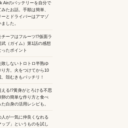
ook Airのバッテリーを自分で
てみたお話。手順は簡単、
リーとドライバーはアマゾ
いました。
モチーフはフルーツ!?仮面ラ
鎧武（ガイム）第1話の感想
なったポイント
失敗しないトロトロ半熟ゆ
作り方。火をつけてから10
成、殻むきもバッチリ！
超える!?黄身がとろける不思
凍卵の簡単な作り方と食べ
った白身の活用レシピも。
の人が一気に仲良くなれる
マップ」というものを試し