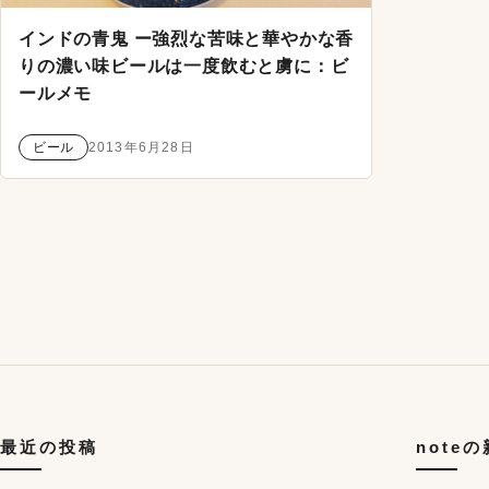
インドの青鬼 ー強烈な苦味と華やかな香
りの濃い味ビールは一度飲むと虜に：ビ
ールメモ
ビール
2013年6月28日
投稿のページ送り
最近の投稿
note