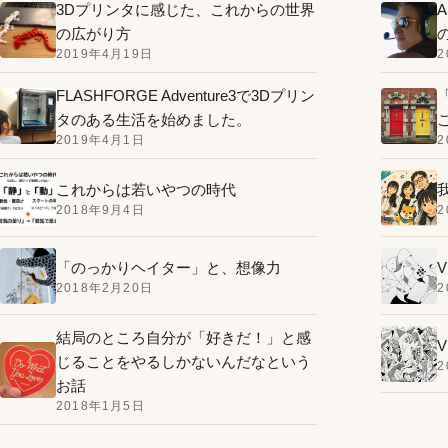
3Dプリンタに感じた、これからの世界
の広がり方
2019年4月19日
2
FLASHFORGE Adventure3で3Dプリン
タのある生活を始めました。
2019年4月1日
2
これからは若いやつの時代
2018年9月4日
2
「のっかりヘイター」と、想像力
V
2018年2月20日
2
結局のところ自分が「好きだ！」と感
V
じることをやるしかないんだなという
2
お話
2018年1月5日