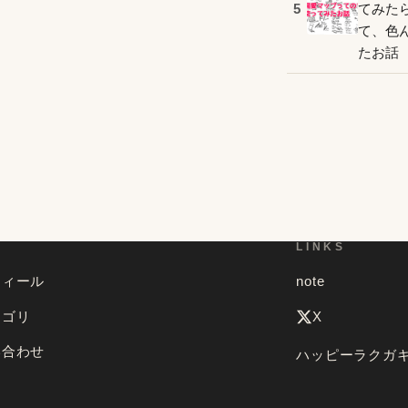
てみた
5
て、色
たお話
U
LINKS
フィール
note
テゴリ
X
い合わせ
ハッピーラクガ