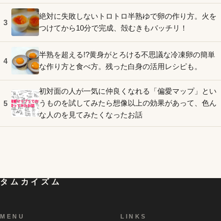
絶対に失敗しないトロトロ半熟ゆで卵の作り方。火を
3
つけてから10分で完成、殻むきもバッチリ！
半熟を超える!?黄身がとろける不思議な冷凍卵の簡単
4
な作り方と食べ方。残った白身の活用レシピも。
初対面の人が一気に仲良くなれる「偏愛マップ」とい
うものを試してみたら想像以上の効果があって、色ん
5
な人のを見てみたくなったお話
タムカイズム
MENU
LINKS