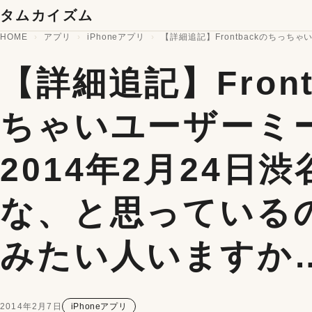
コンテンツへスキップ
タムカイズム
HOME
アプリ
iPhoneアプリ
【詳細追記】Frontbackのちっ
【詳細追記】Fron
ちゃいユーザーミ
2014年2月24日
な、と思っている
みたい人いますか
2014年2月7日
iPhoneアプリ