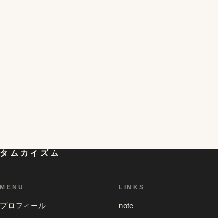
絶対に失敗しないトロトロ半熟ゆで卵の作り方。火を
3
つけてから10分で完成、殻むきもバッチリ！
半熟を超える!?黄身がとろける不思議な冷凍卵の簡単
4
な作り方と食べ方。残った白身の活用レシピも。
初対面の人が一気に仲良くなれる「偏愛マップ」とい
うものを試してみたら想像以上の効果があって、色ん
5
な人のを見てみたくなったお話
タムカイズム
MENU
LINKS
プロフィール
note