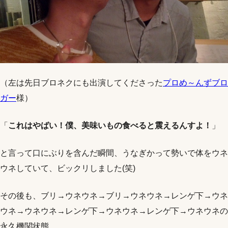
（左は先日ブロネクにも出演してくださった
プロめ～んずブロ
ガー
様）
「
これはやばい！僕、美味いもの食べると震えるんすよ！
」
と言って口にぶりを含んだ瞬間、うなぎかって勢いで体をウネ
ウネしていて、ビックリしました(笑)
その後も、ブリ→ウネウネ→ブリ→ウネウネ→レンゲ下→ウネ
ウネ→ウネウネ→レンゲ下→ウネウネ→レンゲ下→ウネウネの
永久機関状態。