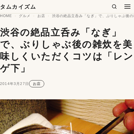
コンテンツへスキップ
タムカイズム
検索
メ
HOME
グルメ
お店
渋谷の絶品立呑み「なぎ」で、ぶりしゃぶ後の
渋谷の絶品立呑み「なぎ」
で、ぶりしゃぶ後の雑炊を美
味しくいただくコツは「レン
ゲ下」
2014年3月27日
お店