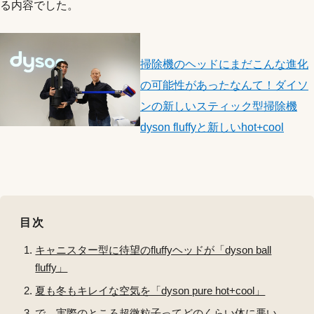
る内容でした。
掃除機のヘッドにまだこんな進化
の可能性があったなんて！ダイソ
ンの新しいスティック型掃除機
dyson fluffyと新しいhot+cool
目次
キャニスター型に待望のfluffyヘッドが「dyson ball
fluffy」
夏も冬もキレイな空気を「dyson pure hot+cool」
で、実際のところ超微粒子ってどのくらい体に悪い