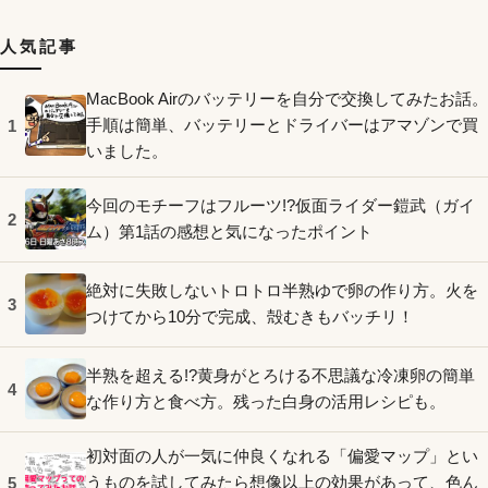
人気記事
MacBook Airのバッテリーを自分で交換してみたお話。
手順は簡単、バッテリーとドライバーはアマゾンで買
1
いました。
今回のモチーフはフルーツ!?仮面ライダー鎧武（ガイ
2
ム）第1話の感想と気になったポイント
絶対に失敗しないトロトロ半熟ゆで卵の作り方。火を
3
つけてから10分で完成、殻むきもバッチリ！
半熟を超える!?黄身がとろける不思議な冷凍卵の簡単
4
な作り方と食べ方。残った白身の活用レシピも。
初対面の人が一気に仲良くなれる「偏愛マップ」とい
うものを試してみたら想像以上の効果があって、色ん
5