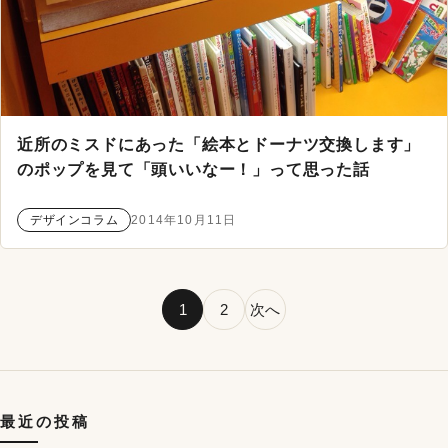
近所のミスドにあった「絵本とドーナツ交換します」
のポップを見て「頭いいなー！」って思った話
デザインコラム
2014年10月11日
投稿のページ送り
1
2
次へ
最近の投稿