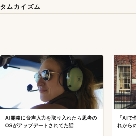
コンテンツへスキップ
タムカイズム
AI開発に音声入力を取り入れたら思考の
「AI
OSがアップデートされてた話
れから