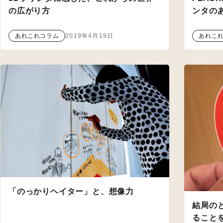
の広がり方
ンタの
あれこれコラム
2019年4月19日
あれこ
「のっかりヘイター」と、想像力
結局の
ること