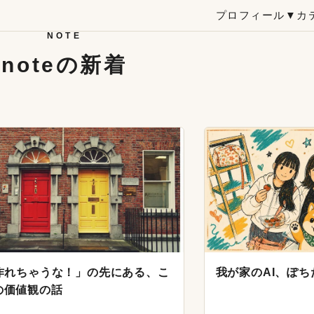
プロフィール
▼カ
NOTE
noteの新着
で作れちゃうな！」の先にある、こ
我が家のAI、ぽち
の価値観の話