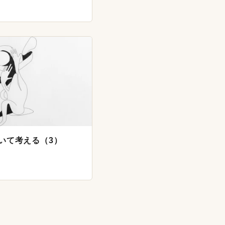
日
について考える（3）
日