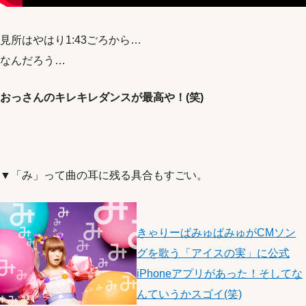
見所はやはり1:43ごろから…
なんだろう…
おっさんのキレキレダンスが最高や！(笑)
▼「み」って曲の耳に残る具合もすごい。
きゃりーぱみゅぱみゅがCMソン
グを歌う「アイスの実」に公式
iPhoneアプリがあった！そしてな
んていうかスゴイ(笑)