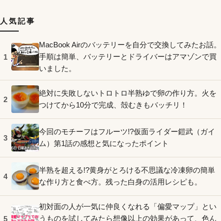
人気記事
MacBook Airのバッテリーを自分で交換してみたお話。
手順は簡単、バッテリーとドライバーはアマゾンで買
1
いました。
絶対に失敗しないトロトロ半熟ゆで卵の作り方。火を
2
つけてから10分で完成、殻むきもバッチリ！
今回のモチーフはフルーツ!?仮面ライダー鎧武（ガイ
3
ム）第1話の感想と気になったポイント
半熟を超える!?黄身がとろける不思議な冷凍卵の簡単
4
な作り方と食べ方。残った白身の活用レシピも。
初対面の人が一気に仲良くなれる「偏愛マップ」とい
うものを試してみたら想像以上の効果があって、色ん
5