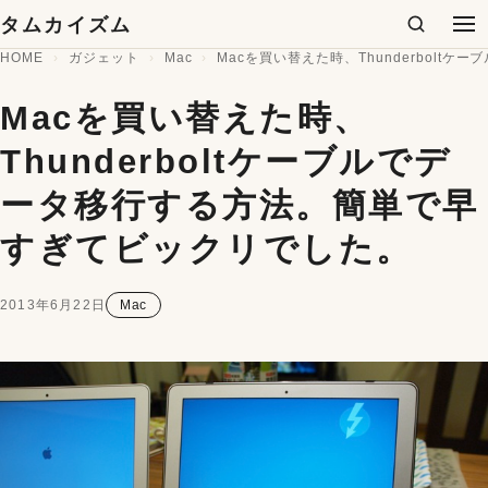
コンテンツへスキップ
タムカイズム
検索
メ
HOME
ガジェット
Mac
Macを買い替えた時、Thunderbol
Macを買い替えた時、
Thunderboltケーブルでデ
ータ移行する方法。簡単で早
すぎてビックリでした。
2013年6月22日
Mac