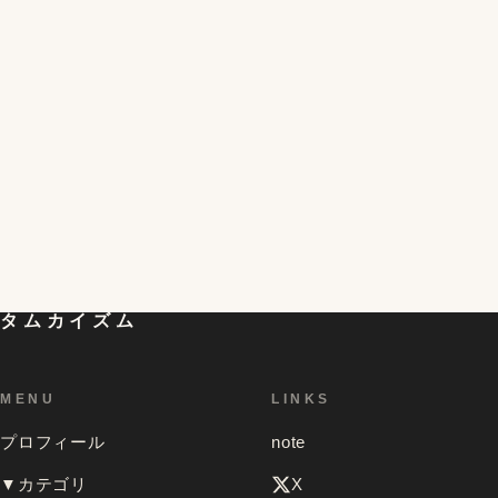
つけてから10分で完成、殻むきもバッチリ！
半熟を超える!?黄身がとろける不思議な冷凍卵の簡単
4
な作り方と食べ方。残った白身の活用レシピも。
初対面の人が一気に仲良くなれる「偏愛マップ」とい
うものを試してみたら想像以上の効果があって、色ん
5
な人のを見てみたくなったお話
タムカイズム
MENU
LINKS
プロフィール
note
▼カテゴリ
X