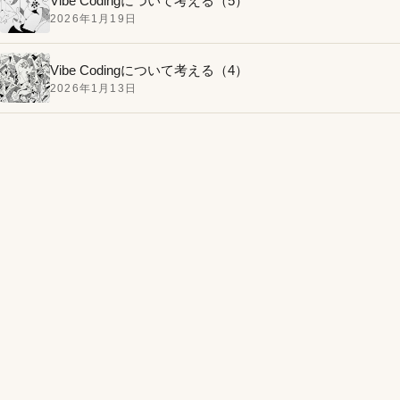
Vibe Codingについて考える（5）
2026年1月19日
Vibe Codingについて考える（4）
2026年1月13日
MacBook Airのバッテリーを自分で交換してみたお話。
手順は簡単、バッテリーとドライバーはアマゾンで買
1
いました。
今回のモチーフはフルーツ!?仮面ライダー鎧武（ガイ
2
ム）第1話の感想と気になったポイント
絶対に失敗しないトロトロ半熟ゆで卵の作り方。火を
3