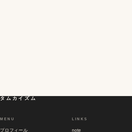
絶対に失敗しないトロトロ半熟ゆで卵の作り方。火を
3
つけてから10分で完成、殻むきもバッチリ！
半熟を超える!?黄身がとろける不思議な冷凍卵の簡単
4
な作り方と食べ方。残った白身の活用レシピも。
初対面の人が一気に仲良くなれる「偏愛マップ」とい
うものを試してみたら想像以上の効果があって、色ん
5
な人のを見てみたくなったお話
タムカイズム
MENU
LINKS
プロフィール
note