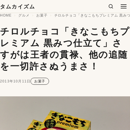
コンテンツへスキップ
タムカイズム
検索
メ
HOME
グルメ
お菓子
チロルチョコ「きなこもちプレミアム 黒み
チロルチョコ「きなこもちプ
レミアム 黒みつ仕立て」さ
すがは王者の貫禄、他の追随
を一切許さぬうまさ！
2013年10月11日
お菓子