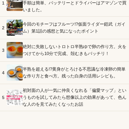
手順は簡単、バッテリーとドライバーはアマゾンで買
1
いました。
今回のモチーフはフルーツ!?仮面ライダー鎧武（ガイ
2
ム）第1話の感想と気になったポイント
絶対に失敗しないトロトロ半熟ゆで卵の作り方。火を
3
つけてから10分で完成、殻むきもバッチリ！
半熟を超える!?黄身がとろける不思議な冷凍卵の簡単
4
な作り方と食べ方。残った白身の活用レシピも。
初対面の人が一気に仲良くなれる「偏愛マップ」とい
うものを試してみたら想像以上の効果があって、色ん
5
な人のを見てみたくなったお話