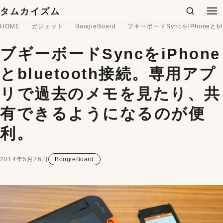
コンテンツへスキップ
タムカイズム
検索
メ
HOME
ガジェット
BoogieBoard
ブギーボードSyncをiPhone
ブギーボードSyncをiPhone
とbluetooth接続。専用アプ
リで過去のメモを見たり、共
有できるようになるのが便
利。
2014年5月26日
BoogieBoard