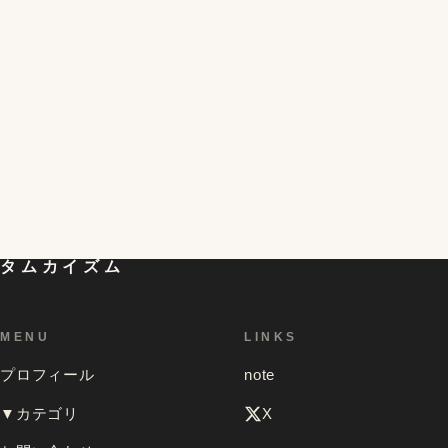
半熟を超える!?黄身がとろける不思議な冷凍卵の簡単
4
な作り方と食べ方。残った白身の活用レシピも。
初対面の人が一気に仲良くなれる「偏愛マップ」とい
うものを試してみたら想像以上の効果があって、色ん
5
な人のを見てみたくなったお話
タムカイズム
MENU
LINKS
プロフィール
note
▼カテゴリ
X