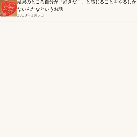
結局のところ自分が「好きだ！」と感じることをやるしか
ないんだなというお話
2018年1月5日
AI開発に音声入力を取り入れたら思考のOSがアップデー
トされてた話
2026年5月14日
「AIで作れちゃうな！」の先にある、これからの価値観の
話
2026年5月13日
我が家のAI、ぽちたろう
2026年5月6日