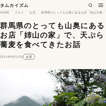
コンテンツへスキップ
タムカイズム
検索
メ
HOME
グルメ
お店
群馬県のとっても山奥にあるお店「姉山の家」
群馬県のとっても山奥にある
お店「姉山の家」で、天ぷら
蕎麦を食べてきたお話
2014年8月14日
お店