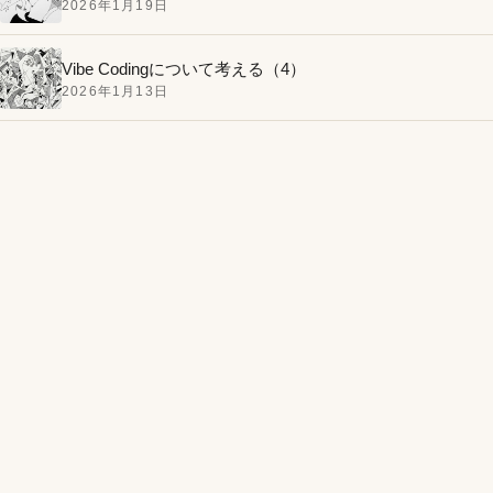
2026年1月19日
Vibe Codingについて考える（4）
2026年1月13日
MacBook Airのバッテリーを自分で交換してみたお話。
手順は簡単、バッテリーとドライバーはアマゾンで買
1
いました。
今回のモチーフはフルーツ!?仮面ライダー鎧武（ガイ
2
ム）第1話の感想と気になったポイント
絶対に失敗しないトロトロ半熟ゆで卵の作り方。火を
3
つけてから10分で完成、殻むきもバッチリ！