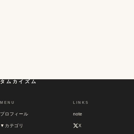
半熟を超える!?黄身がとろける不思議な冷凍卵の簡単
4
な作り方と食べ方。残った白身の活用レシピも。
初対面の人が一気に仲良くなれる「偏愛マップ」とい
うものを試してみたら想像以上の効果があって、色ん
5
な人のを見てみたくなったお話
タムカイズム
MENU
LINKS
プロフィール
note
▼カテゴリ
X