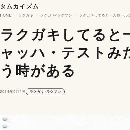
コンテンツへスキップ
タムカイズム
HOME
ラクガキ
ラクガキ×ラクブン
ラクガキしてると一人ロール
ラクガキしてると
ャッハ・テストみ
う時がある
2014年9月2日
ラクガキ×ラクブン