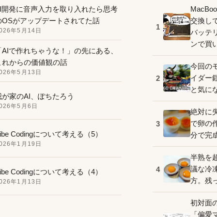
AI開発に音声入力を取り入れたら思考
MacB
のOSがアップデートされてた話
交換し
1
026年5月14日
バッテ
ンで買
「AIで作れちゃうな！」の先にある、
これからの価値観の話
今回の
026年5月13日
イダー
2
と気に
我が家のAI、ぽちたろう
026年5月6日
絶対に
で卵の
3
ibe Codingについて考える（5）
分で完
026年1月19日
半熟を
議な冷
4
ibe Codingについて考える（4）
方。残
026年1月13日
初対面
「偏愛