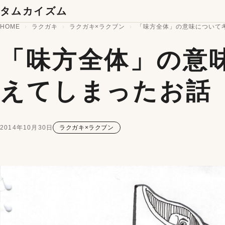
コンテンツへスキップ
タムカイズム
HOME
ラクガキ
ラクガキ×ラクブン
「味方全体」の意味について
「味方全体」の意
えてしまったお話
2014年10月30日
ラクガキ×ラクブン