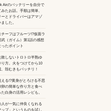
ook Airのバッテリーを自分で
てみたお話。手順は簡単、
リーとドライバーはアマゾ
いました。
モチーフはフルーツ!?仮面ラ
鎧武（ガイム）第1話の感想
なったポイント
失敗しないトロトロ半熟ゆ
作り方。火をつけてから10
成、殻むきもバッチリ！
超える!?黄身がとろける不思
凍卵の簡単な作り方と食べ
った白身の活用レシピも。
の人が一気に仲良くなれる
マップ」というものを試し