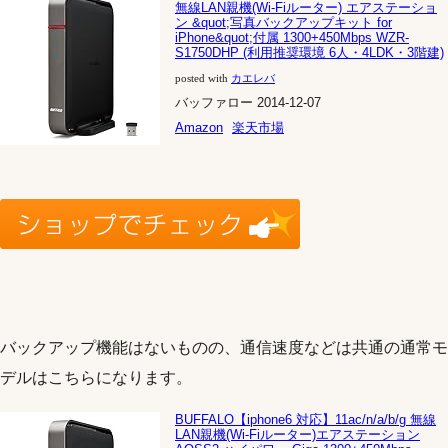
無線LAN親機(Wi-Fiルーター) エアステーショ
ン &quot;写真バックアップキット for
iPhone&quot;付属 1300+450Mbps WZR-
S1750DHP (利用推奨環境 6人・4LDK・3階建)
posted with
カエレバ
バッファロー 2014-12-07
Amazon
楽天市場
バックアップ機能はないものの、通信速度などは共通の通常モ
デルはこちらになります。
BUFFALO【iphone6 対応】11ac/n/a/b/g 無線
LAN親機(Wi-Fiルーター)エアステーション