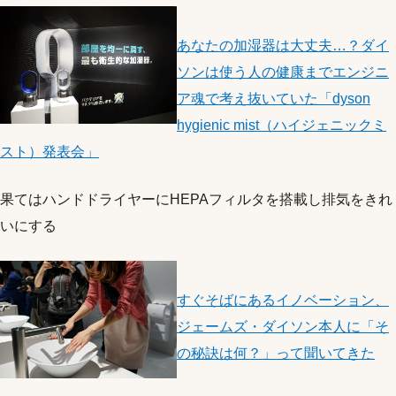
あなたの加湿器は大丈夫…？ダイ
ソンは使う人の健康までエンジニ
ア魂で考え抜いていた「dyson
hygienic mist（ハイジェニックミ
スト）発表会」
果てはハンドドライヤーにHEPAフィルタを搭載し排気をきれ
いにする
すぐそばにあるイノベーション、
ジェームズ・ダイソン本人に「そ
の秘訣は何？」って聞いてきた