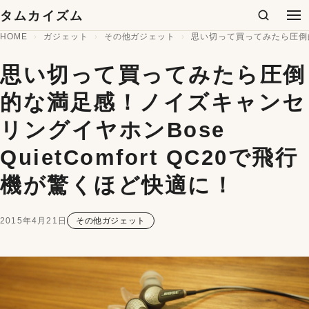
コンテンツへスキップ
タムカイズム
検索
メ
HOME
ガジェット
その他ガジェット
思い切って買ってみたら圧倒的な
思い切って買ってみたら圧倒
的な満足感！ノイズキャンセ
リングイヤホンBose
QuietComfort QC20で飛行
機が驚くほど快適に！
2015年4月21日
その他ガジェット