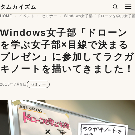
コンテンツへスキップ
タムカイズム
検索
メ
HOME
イベント
セミナー
Windows女子部「ドローンを学ぶ女
Windows女子部「ドローン
を学ぶ女子部×目線で決まる
プレゼン」に参加してラクガ
キノートを描いてきました！
2015年7月9日
セミナー