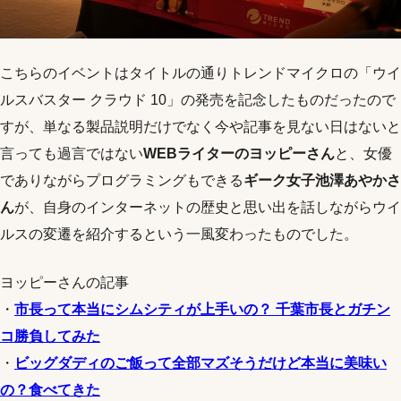
こちらのイベントはタイトルの通りトレンドマイクロの「ウイ
ルスバスター クラウド 10」の発売を記念したものだったので
すが、単なる製品説明だけでなく今や記事を見ない日はないと
言っても過言ではない
WEBライターのヨッピーさん
と、女優
でありながらプログラミングもできる
ギーク女子池澤あやかさ
ん
が、自身のインターネットの歴史と思い出を話しながらウイ
ルスの変遷を紹介するという一風変わったものでした。
ヨッピーさんの記事
・
市長って本当にシムシティが上手いの？ 千葉市長とガチン
コ勝負してみた
・
ビッグダディのご飯って全部マズそうだけど本当に美味い
の？食べてきた