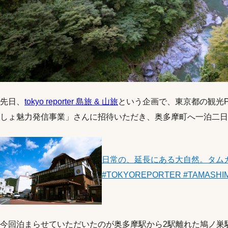
先日、
tokyo reporter 島旅 & 山旅
という企画で、東京都の観光
しょ魅力発信事業」さんに招待いただき、奥多摩町へ一泊二日
日常の、延長にある大自然。タムカ
#TOKYOREPORTER #TAMASHI
今回泊まらせていただいたのが奥多摩駅から2駅離れた鳩ノ巣