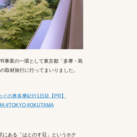
PR事業の一環として東京都「多摩・島
の取材旅行に行ってまいりました。
イの奥多摩紀行1日目【PR】
MA #TOKYO #OKUTAMA
駅にある「はとのす荘」というホテ