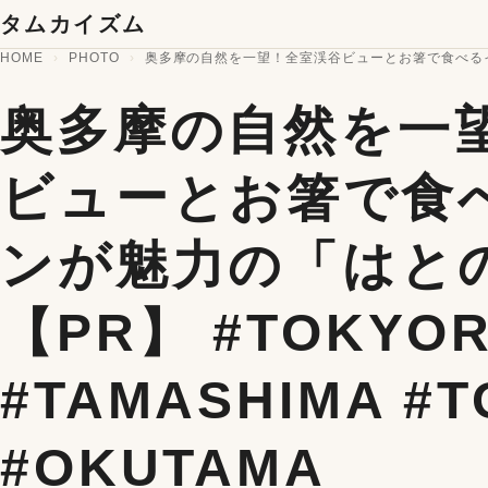
コンテンツへスキップ
タムカイズム
HOME
PHOTO
奥多摩の自然を一望！全室渓谷ビューとお箸で食べるイタリアン
奥多摩の自然を一
ビューとお箸で食
ンが魅力の「はと
【PR】 #TOKYO
#TAMASHIMA #
#OKUTAMA