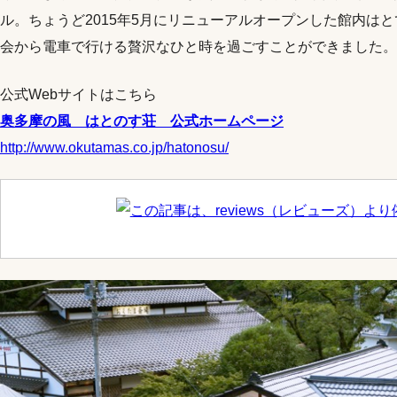
ル。ちょうど2015年5月にリニューアルオープンした館内は
会から電車で行ける贅沢なひと時を過ごすことができました。
公式Webサイトはこちら
奥多摩の風 はとのす荘 公式ホームページ
http://www.okutamas.co.jp/hatonosu/