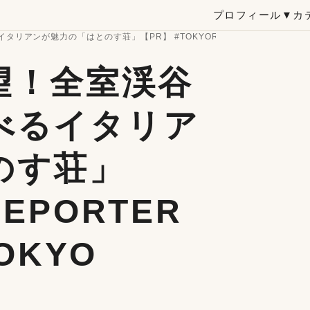
プロフィール
▼カ
が魅力の「はとのす荘」【PR】 #TOKYOREPORTER #TAMASHIMA 
望！全室渓谷
べるイタリア
のす荘」
REPORTER
TOKYO