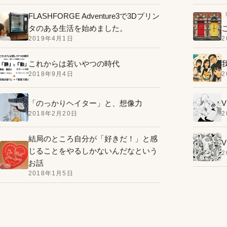
FLASHFORGE Adventure3で3Dプリン
タのある生活を始めました。
2019年4月1日
2
これからは若いやつの時代
2018年9月4日
2
「のっかりヘイター」と、想像力
V
2018年2月20日
2
結局のところ自分が「好きだ！」と感
V
じることをやるしかないんだなという
2
お話
2018年1月5日