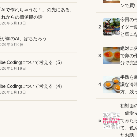
ンで買
「AIで作れちゃうな！」の先にある、
これからの価値観の話
今回の
026年5月13日
イダー
2
と気に
我が家のAI、ぽちたろう
026年5月6日
絶対に
で卵の
3
ibe Codingについて考える（5）
分で完
026年1月19日
半熟を
議な冷
4
ibe Codingについて考える（4）
方。残
026年1月13日
初対面
「偏愛
てみた
5
て、色
たお話