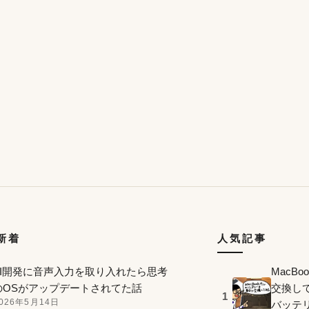
の新着
人気記事
AI開発に音声入力を取り入れたら思考
MacB
のOSがアップデートされてた話
交換し
1
026年5月14日
バッテ