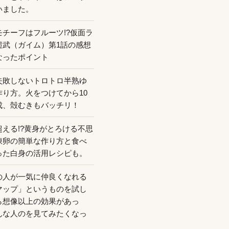
いました。
モチーフはフルーツ!?仮面ラ
鎧武（ガイム）第1話の感想
なったポイント
失敗しないトロトロ半熟ゆ
作り方。火をつけてから10
成、殻むきもバッチリ！
超える!?黄身がとろける不思
凍卵の簡単な作り方と食べ
った白身の活用レシピも。
の人が一気に仲良くなれる
マップ」というものを試し
ら想像以上の効果があっ
んな人のを見てみたくなっ