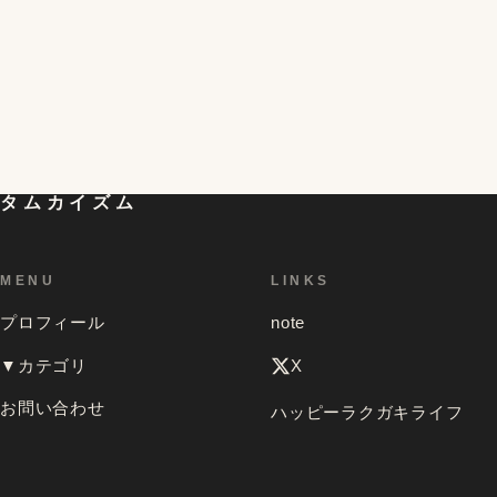
初対面の人が一気に仲良くなれる「偏愛マップ」とい
うものを試してみたら想像以上の効果があって、色ん
5
な人のを見てみたくなったお話
タムカイズム
MENU
LINKS
プロフィール
note
▼カテゴリ
X
お問い合わせ
ハッピーラクガキライフ