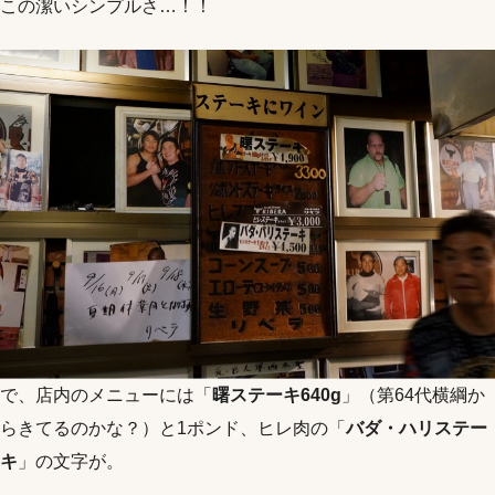
この潔いシンプルさ…！！
で、店内のメニューには「
曙ステーキ640g
」（第64代横綱か
らきてるのかな？）と1ポンド、ヒレ肉の「
バダ・ハリステー
キ
」の文字が。