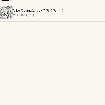
Vibe Codingについて考える（4）
2026年1月13日
MacBook Airのバッテリーを自分で交換してみたお話。
手順は簡単、バッテリーとドライバーはアマゾンで買
1
いました。
絶対に失敗しないトロトロ半熟ゆで卵の作り方。火を
2
つけてから10分で完成、殻むきもバッチリ！
今回のモチーフはフルーツ!?仮面ライダー鎧武（ガイ
3
ム）第1話の感想と気になったポイント