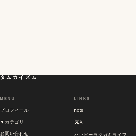
半熟を超える!?黄身がとろける不思議な冷凍卵の簡単
4
な作り方と食べ方。残った白身の活用レシピも。
初対面の人が一気に仲良くなれる「偏愛マップ」とい
うものを試してみたら想像以上の効果があって、色ん
5
な人のを見てみたくなったお話
タムカイズム
MENU
LINKS
プロフィール
note
▼カテゴリ
X
お問い合わせ
ハッピーラクガキライフ