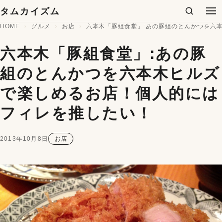
コンテンツへスキップ
タムカイズム
検索
メ
HOME
グルメ
お店
六本木「豚組食堂」:あの豚組のとんかつを六
六本木「豚組食堂」:あの豚
組のとんかつを六本木ヒルズ
で楽しめるお店！個人的には
フィレを推したい！
2013年10月8日
お店