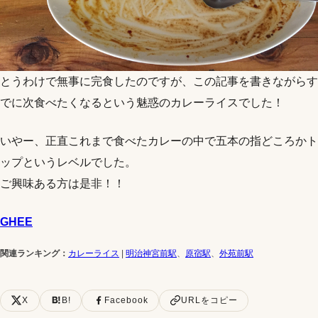
とうわけで無事に完食したのですが、この記事を書きながらす
でに次食べたくなるという魅惑のカレーライスでした！
いやー、正直これまで食べたカレーの中で五本の指どころかト
ップというレベルでした。
ご興味ある方は是非！！
GHEE
関連ランキング：
カレーライス
|
明治神宮前駅
、
原宿駅
、
外苑前駅
X
B!
Facebook
URLをコピー