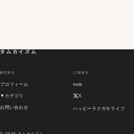
初対面の人が一気に仲良くなれる「偏愛マップ」とい
うものを試してみたら想像以上の効果があって、色ん
5
な人のを見てみたくなったお話
タムカイズム
MENU
LINKS
プロフィール
note
▼カテゴリ
X
お問い合わせ
ハッピーラクガキライフ
© 2026 タムカイズム